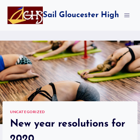
Skip
to
Sail Gloucester High
content
UNCATEGORIZED
New year resolutions for
2020